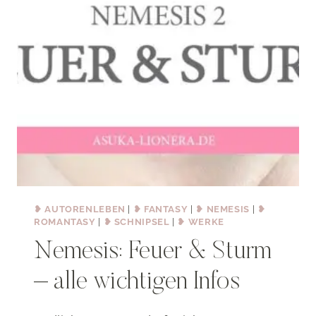
❥ AUTORENLEBEN
|
❥ FANTASY
|
❥ NEMESIS
|
❥
ROMANTASY
|
❥ SCHNIPSEL
|
❥ WERKE
Nemesis: Feuer & Sturm
– alle wichtigen Infos