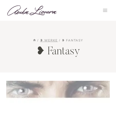
Zum
Inhalt
springen
/
❥ WERKE
/
❥ FANTASY
❥ Fantasy