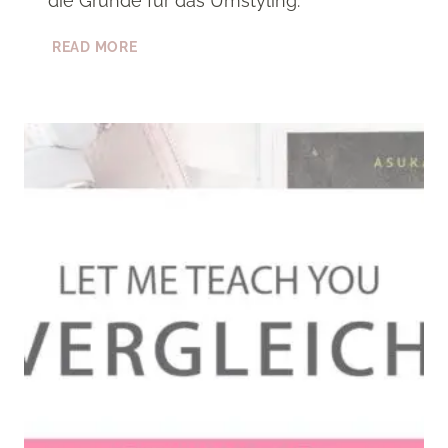
die Gründe für das Umstyling.
[COVER]
READ MORE
DAS
NEUE
COVER
ZU
„LET
ME
TEACH
YOU“