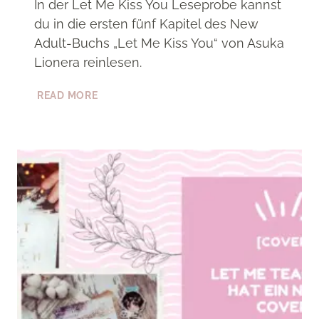
In der Let Me Kiss You Leseprobe kannst
du in die ersten fünf Kapitel des New
Adult-Buchs „Let Me Kiss You“ von Asuka
Lionera reinlesen.
LET
READ MORE
ME
KISS
YOU
–
LESEPROBE