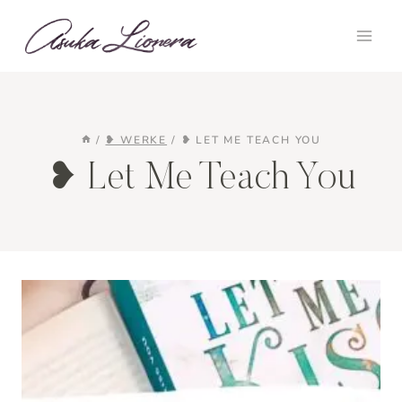
Zum
Inhalt
springen
/
❥ WERKE
/
❥ LET ME TEACH YOU
❥ Let Me Teach You