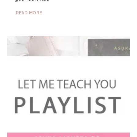
LET
READ MORE
ME
TEACH
YOU
IM
VERGLEICH
ZU
UNGENÜGEND