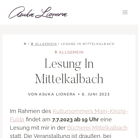
Zum
Inhalt
springen
/
❥ ALLGEMEIN
/
LESUNG IN MITTELKALBACH
❥ ALLGEMEIN
Lesung In
Mittelkalbach
VON
ASUKA LIONERA
6. JUNI 2023
Im Rahmen des
Kultursommers Main-Kinzig-
Fulda
findet am
7.7.2023 ab 19 Uhr
eine
Lesung mit mir in der
Bücherei Mittelkalbach
statt. Die Veranstaltung ist draußen, bei