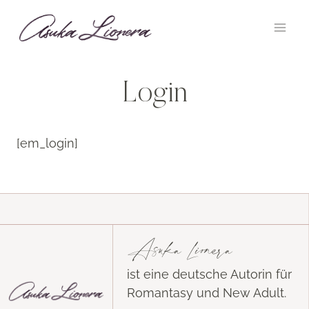
Zum
Inhalt
springen
Login
[em_login]
Asuka Lionera
ist eine deutsche Autorin für
Romantasy und New Adult.