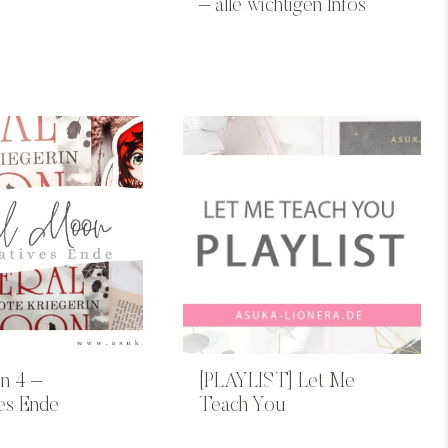
– alle wichtigen Infos
n 4 –
[PLAYLIST] Let Me
ves Ende
Teach You