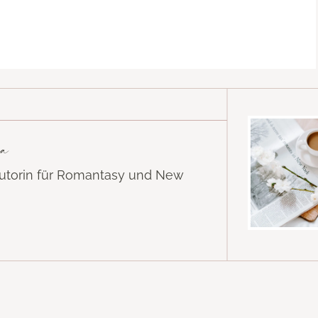
a
Autorin für Romantasy und New
k