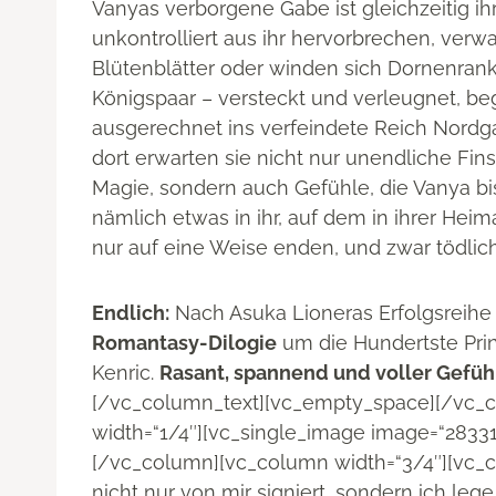
Vanyas verborgene Gabe ist gleichzeitig i
unkontrolliert aus ihr hervorbrechen, verw
Blütenblätter oder winden sich Dornenrank
Königspaar – versteckt und verleugnet, beg
ausgerechnet ins verfeindete Reich Nordg
dort erwarten sie nicht nur unendliche Fins
Magie, sondern auch Gefühle, die Vanya b
nämlich etwas in ihr, auf dem in ihrer Heim
nur auf eine Weise enden, und zwar tödlich
Endlich:
Nach Asuka Lioneras Erfolgsreihe
Romantasy-Dilogie
um die Hundertste Pri
Kenric.
Rasant, spannend und voller Gefüh
[/vc_column_text][vc_empty_space][/vc_
width=“1/4″][vc_single_image image=“2833
[/vc_column][vc_column width=“3/4″][vc_c
nicht nur von mir signiert, sondern ich le