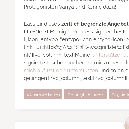
Protagonisten Vanya und Kenric dazu!
Lass dir dieses
zeitlich begrenzte Angebot
title=“Jetzt Midnight Princess signiert beste
i_icon_entypo=“entypo-icon entypo-icon-b
link=“url:https%3A%2F%2Fwww.graff.de%2Fs
nk“][vc_column_text]Meine
Unterstützer a
signierte Taschenbücher bei mir zu bestelle
mich auf Patreon unterstützen
und so an e
gelangen.[/vc_column_text][/vc_column][
Schlagworte:
#
Charakterkarten
#
Midnight Princess
#
signier