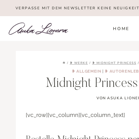
Zum
VERPASSE MIT DEM NEWSLETTER KEINE NEUIGKEI
Inhalt
springen
HOME
/
❥ WERKE
/
❥ MIDNIGHT PRINCESS
❥ ALLGEMEIN
|
❥ AUTORENLE
Midnight Princess 
VON
ASUKA LIONE
[vc_row][vc_column][vc_column_text]