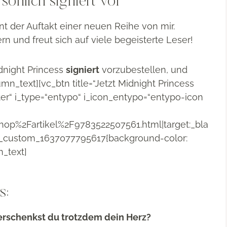
sönlich signiert vor
t der Auftakt einer neuen Reihe von mir.
rn und freut sich auf viele begeisterte Leser!
idnight Princess
signiert
vorzubestellen, und
mn_text][vc_btn title=“Jetzt Midnight Princess
enter“ i_type=“entypo“ i_icon_entypo=“entypo-icon
hop%2Fartikel%2F9783522507561.html|target:_bla
vc_custom_1637077795617{background-color:
n_text]
s:
erschenkst du trotzdem dein Herz?