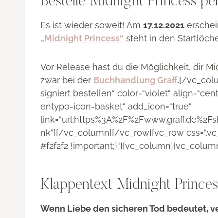
Bestelle Midnight Princess per
Es ist wieder soweit! Am
17.12.2021
erschein
„Midnight Princess“
steht in den Startlöche
Vor Release hast du die Möglichkeit, dir M
zwar bei der
Buchhandlung Graff
.
[/vc_colu
signiert bestellen“ color=“violet“ align=“c
entypo-icon-basket“ add_icon=“true“
link=“url:https%3A%2F%2Fwww.graff.de%2Fs
nk“][/vc_column][/vc_row][vc_row css=“.
#f2f2f2 !important;}“][vc_column][vc_colum
Klappentext Midnight Princes
Wenn Liebe den sicheren Tod bedeutet, v