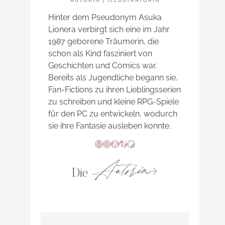
AUTORIN | ILLUSTRATORIN
Hinter dem Pseudonym Asuka
Lionera verbirgt sich eine im Jahr
1987 geborene Träumerin, die
schon als Kind fasziniert von
Geschichten und Comics war.
Bereits als Jugendliche begann sie,
Fan-Fictions zu ihren Lieblingsserien
zu schreiben und kleine RPG-Spiele
für den PC zu entwickeln, wodurch
sie ihre Fantasie ausleben konnte.
E-Mail
Instagram
Amazon
TikTok
Patreon
Autorin
Die