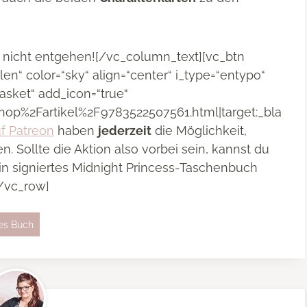
nicht entgehen![/vc_column_text][vc_btn
llen“ color=“sky“ align=“center“ i_type=“entypo“
asket“ add_icon=“true“
hop%2Fartikel%2F9783522507561.html|target:_bla
uf Patreon
haben
jederzeit
die Möglichkeit,
n. Sollte die Aktion also vorbei sein, kannst du
in signiertes Midnight Princess-Taschenbuch
/vc_row]
tes Buch