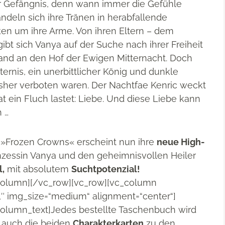
hr Gefängnis, denn wann immer die Gefühle
andeln sich ihre Tränen in herabfallende
en um ihre Arme. Von ihren Eltern – dem
ibt sich Vanya auf der Suche nach ihrer Freiheit
and an den Hof der Ewigen Mitternacht. Doch
ternis, ein unerbittlicher König und dunkle
isher verboten waren. Der Nachtfae Kenric weckt
at ein Fluch lastet: Liebe. Und diese Liebe kann
 …
 »Frozen Crowns« erscheint nun ihre
neue High-
nzessin Vanya und den geheimnisvollen Heiler
l,
mit absolutem
Suchtpotenzial!
column][/vc_row][vc_row][vc_column
1″ img_size=“medium“ alignment=“center“]
olumn_text]Jedes bestellte Taschenbuch wird
ge auch die beiden
Charakterkarten
zu den