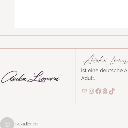
Asuka Lioner
ist eine deutsche 
Adult.
E-Mail
Instagram
Facebook
Amazon
TikTo
asuka.lionera