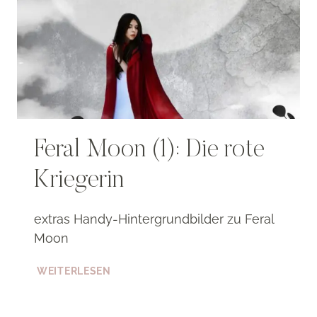
Feral Moon (1): Die rote
Kriegerin
extras Handy-Hintergrundbilder zu Feral
Moon
FERAL
WEITERLESEN
MOON
(1):
DIE