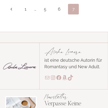
ROTE
Seitennavigation
Vorherige
KRIEGERIN
1
…
5
6
7
Seite
Asuka Lionera
ist eine deutsche Autorin für
Romantasy und New Adult.
E-Mail
Instagram
Facebook
Amazon
TikTok
Newsletter
Verpasse Keine