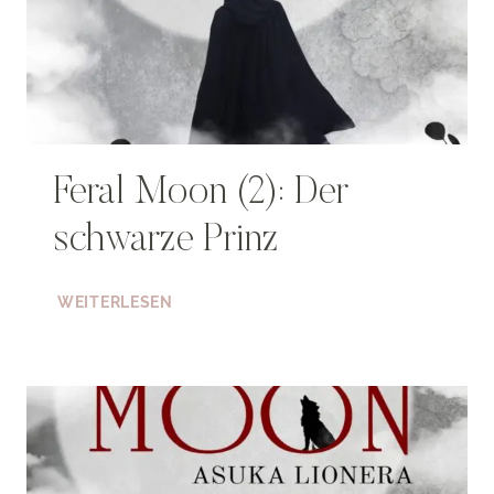
Feral Moon (2): Der
schwarze Prinz
FERAL
WEITERLESEN
MOON
(2):
DER
SCHWARZE
PRINZ