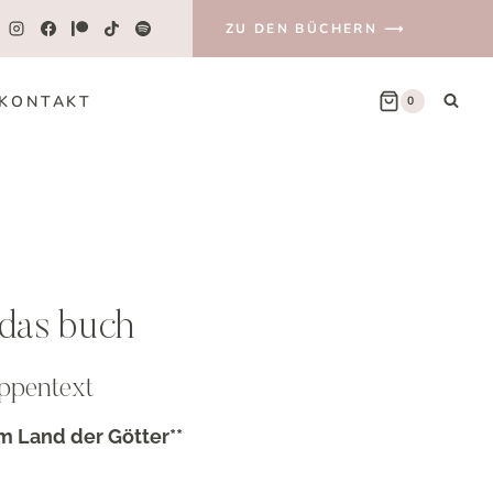
ZU DEN BÜCHERN ⟶
KONTAKT
0
 das buch
ppentext
m Land der Götter**