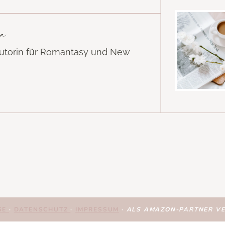
a
Autorin für Romantasy und New
k
SE
·
DATENSCHUTZ
·
IMPRESSUM
·
ALS AMAZON-PARTNER VER