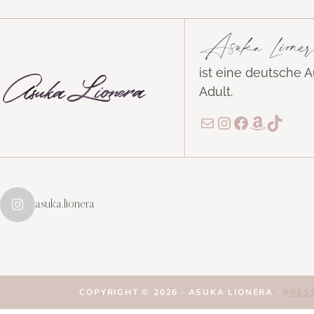
Asuka Lioner
ist eine deutsche 
Adult.
E-Mail
Instagram
Facebook
Amazon
TikTo
asuka.lionera
COPYRIGHT © 2026 · ASUKA LIONERA ·
PRES