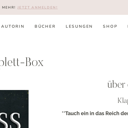
T MEHR!
JETZT ANMELDEN!
AUTORIN
BÜCHER
LESUNGEN
SHOP
plett-Box
über
Kla
**Tauch ein in das Reich d