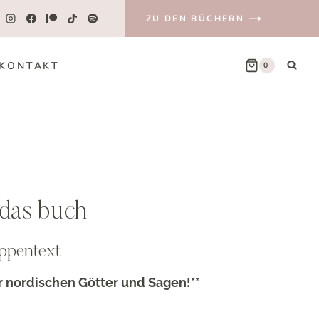
ZU DEN BÜCHERN ⟶
KONTAKT
0
 das buch
ppentext
er nordischen Götter und Sagen!**