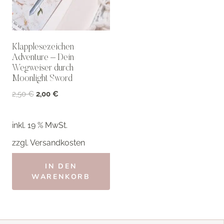
Klapplesezeichen
Adventure – Dein
Wegweiser durch
Moonlight Sword
Ursprünglicher
Aktueller
2,50
€
2,00
€
Preis
Preis
war:
ist:
inkl. 19 % MwSt.
2,50 €
2,00 €.
zzgl.
Versandkosten
IN DEN
WARENKORB