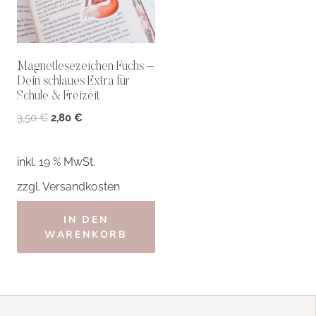
Magnetlesezeichen Fuchs –
Dein schlaues Extra für
Schule & Freizeit
Ursprünglicher
Aktueller
3,50
€
2,80
€
Preis
Preis
war:
ist:
inkl. 19 % MwSt.
3,50 €
2,80 €.
zzgl.
Versandkosten
IN DEN
WARENKORB