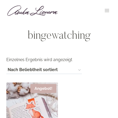
Zum
Inhalt
springen
bingewatching
Einzelnes Ergebnis wird angezeigt
Angebot!