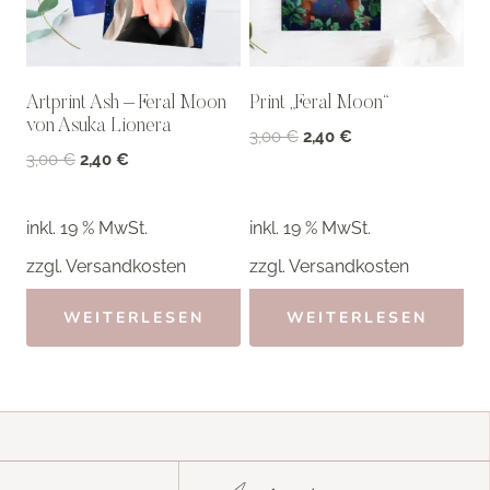
Artprint Ash – Feral Moon
Print „Feral Moon“
von Asuka Lionera
Ursprünglicher
Aktueller
3,00
€
2,40
€
Ursprünglicher
Aktueller
3,00
€
2,40
€
Preis
Preis
Preis
Preis
war:
ist:
war:
ist:
3,00 €
2,40 €.
inkl. 19 % MwSt.
inkl. 19 % MwSt.
3,00 €
2,40 €.
zzgl.
Versandkosten
zzgl.
Versandkosten
WEITERLESEN
WEITERLESEN