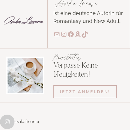
Asuka Lionera
ist eine deutsche Autorin für
Romantasy und New Adult.
E-Mail
Instagram
Facebook
Amazon
TikTok
Newsletter
Verpasse Keine
Neuigkeiten!
JETZT ANMELDEN!
asuka.lionera