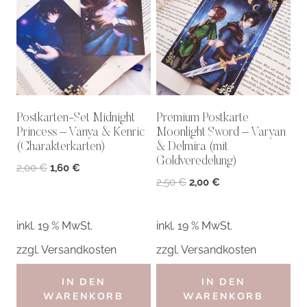
Postkarten-Set Midnight
Premium Postkarte
Princess – Vanya & Kenric
Moonlight Sword – Varyan
(Charakterkarten)
& Delmira (mit
Goldveredelung)
Ursprünglicher
Aktueller
2,00
€
1,60
€
Ursprünglicher
Aktueller
2,50
€
2,00
€
Preis
Preis
Preis
Preis
war:
ist:
war:
ist:
2,00 €
1,60 €.
inkl. 19 % MwSt.
inkl. 19 % MwSt.
2,50 €
2,00 €.
zzgl.
Versandkosten
zzgl.
Versandkosten
IN DEN
IN DEN
WARENKORB
WARENKORB