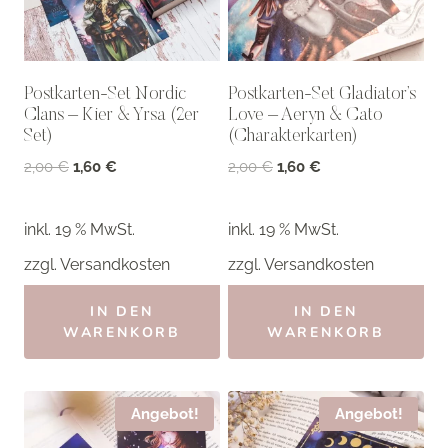
Postkarten-Set Nordic
Postkarten-Set Gladiator’s
Clans – Kier & Yrsa (2er
Love – Aeryn & Cato
Set)
(Charakterkarten)
Ursprünglicher
Aktueller
Ursprünglicher
Aktueller
2,00
€
1,60
€
2,00
€
1,60
€
Preis
Preis
Preis
Preis
war:
ist:
war:
ist:
inkl. 19 % MwSt.
inkl. 19 % MwSt.
2,00 €
1,60 €.
2,00 €
1,60 €.
zzgl.
Versandkosten
zzgl.
Versandkosten
IN DEN
IN DEN
WARENKORB
WARENKORB
Angebot!
Angebot!