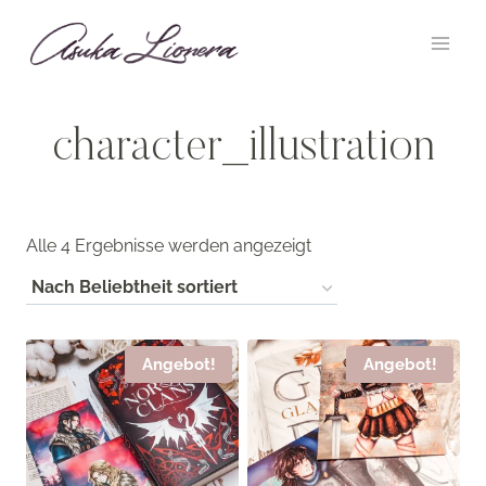
Zum
Inhalt
springen
character_illustration
Nach
Alle 4 Ergebnisse werden angezeigt
Beliebtheit
sortiert
Angebot!
Angebot!