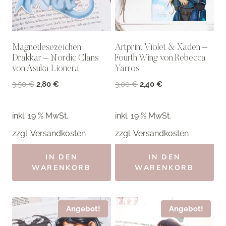
Magnetlesezeichen
Artprint Violet & Xaden –
Drakkar – Nordic Clans
Fourth Wing von Rebecca
von Asuka Lionera
Yarros
Ursprünglicher
Aktueller
Ursprünglicher
Aktueller
3,50
€
2,80
€
3,00
€
2,40
€
Preis
Preis
Preis
Preis
war:
ist:
war:
ist:
inkl. 19 % MwSt.
inkl. 19 % MwSt.
3,50 €
2,80 €.
3,00 €
2,40 €.
zzgl.
Versandkosten
zzgl.
Versandkosten
IN DEN
IN DEN
WARENKORB
WARENKORB
Angebot!
Angebot!