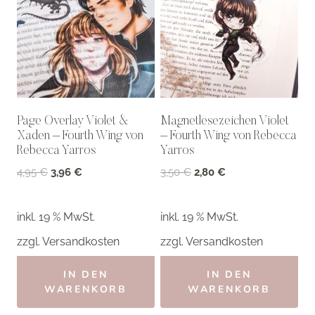
Page Overlay Violet &
Magnetlesezeichen Violet
Xaden – Fourth Wing von
– Fourth Wing von Rebecca
Rebecca Yarros
Yarros
Ursprünglicher
Aktueller
Ursprünglicher
Aktueller
4,95
€
3,96
€
3,50
€
2,80
€
Preis
Preis
Preis
Preis
war:
ist:
war:
ist:
inkl. 19 % MwSt.
inkl. 19 % MwSt.
4,95 €
3,96 €.
3,50 €
2,80 €.
zzgl.
Versandkosten
zzgl.
Versandkosten
IN DEN
IN DEN
WARENKORB
WARENKORB