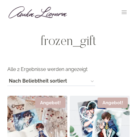
Zum
Inhalt
springen
frozen_gift
Nach
Alle 2 Ergebnisse werden angezeigt
Beliebtheit
sortiert
Angebot!
Angebot!