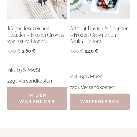
Magnetlesezeichen
Artprint Davina & Leander
Leander – Frozen Crowns
– Frozen Crowns von
von Asuka Lionera
Asuka Lionera
Ursprünglicher
Aktueller
Ursprünglicher
Aktueller
3,50
€
2,80
€
3,00
€
2,40
€
Preis
Preis
Preis
Preis
war:
ist:
war:
ist:
inkl. 19 % MwSt.
3,50 €
2,80 €.
3,00 €
2,40 €.
inkl. 19 % MwSt.
zzgl.
Versandkosten
zzgl.
Versandkosten
IN DEN
WARENKORB
WEITERLESEN