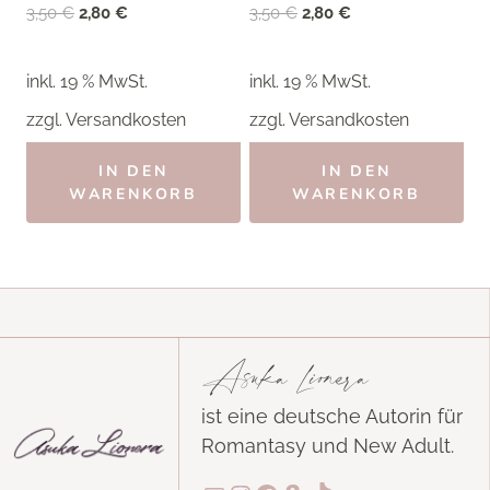
Ursprünglicher
Aktueller
Ursprünglicher
Aktueller
3,50
€
2,80
€
3,50
€
2,80
€
Preis
Preis
Preis
Preis
war:
ist:
war:
ist:
inkl. 19 % MwSt.
inkl. 19 % MwSt.
3,50 €
2,80 €.
3,50 €
2,80 €.
zzgl.
Versandkosten
zzgl.
Versandkosten
IN DEN
IN DEN
WARENKORB
WARENKORB
Asuka Lionera
ist eine deutsche Autorin für
Romantasy und New Adult.