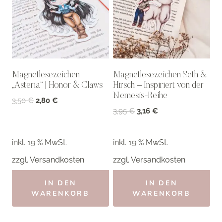
Magnetlesezeichen
Magnetlesezeichen Seth &
„Asteria“ | Honor & Claws
Hirsch – Inspiriert von der
Nemesis-Reihe
Ursprünglicher
Aktueller
3,50
€
2,80
€
Ursprünglicher
Aktueller
3,95
€
3,16
€
Preis
Preis
Preis
Preis
war:
ist:
war:
ist:
3,50 €
2,80 €.
inkl. 19 % MwSt.
inkl. 19 % MwSt.
3,95 €
3,16 €.
zzgl.
Versandkosten
zzgl.
Versandkosten
IN DEN
IN DEN
WARENKORB
WARENKORB