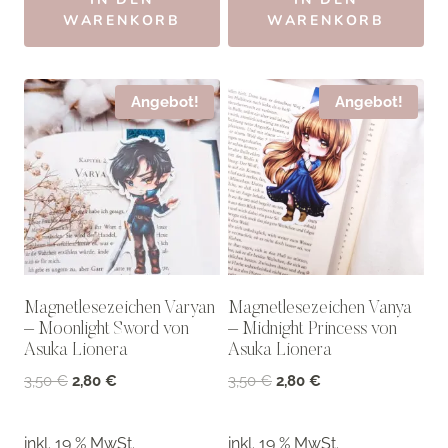
WARENKORB
WARENKORB
Angebot!
Angebot!
Magnetlesezeichen Varyan
Magnetlesezeichen Vanya
– Moonlight Sword von
– Midnight Princess von
Asuka Lionera
Asuka Lionera
Ursprünglicher
Aktueller
Ursprünglicher
Aktueller
3,50
€
2,80
€
3,50
€
2,80
€
Preis
Preis
Preis
Preis
war:
ist:
war:
ist:
inkl. 19 % MwSt.
inkl. 19 % MwSt.