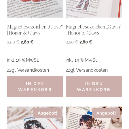
Magnetlesezeichen „Clove“
Magnetlesezeichen „Gavin“
| Honor & Claws
| Honor & Claws
Ursprünglicher
Aktueller
Ursprünglicher
Aktueller
3,50
€
2,80
€
3,50
€
2,80
€
Preis
Preis
Preis
Preis
war:
ist:
war:
ist:
inkl. 19 % MwSt.
inkl. 19 % MwSt.
3,50 €
2,80 €.
3,50 €
2,80 €.
zzgl.
Versandkosten
zzgl.
Versandkosten
IN DEN
IN DEN
WARENKORB
WARENKORB
Angebot!
Angebot!