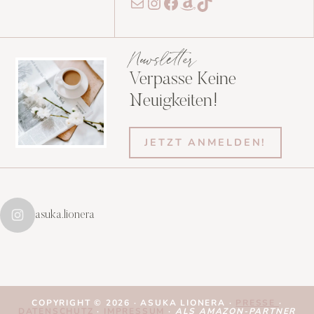
E-Mail
Instagram
Facebook
Amazon
TikTok
Newsletter
Verpasse Keine
Neuigkeiten!
JETZT ANMELDEN!
asuka.lionera
COPYRIGHT © 2026 · ASUKA LIONERA ·
PRESSE
·
DATENSCHUTZ
·
IMPRESSUM
·
ALS AMAZON-PARTNER