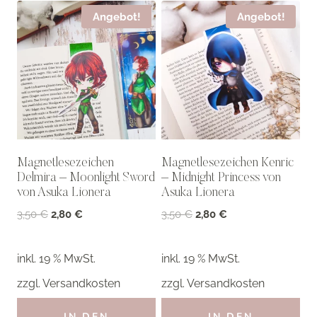
Angebot!
Angebot!
Magnetlesezeichen
Magnetlesezeichen Kenric
Delmira – Moonlight Sword
– Midnight Princess von
von Asuka Lionera
Asuka Lionera
Ursprünglicher
Aktueller
Ursprünglicher
Aktueller
3,50
€
2,80
€
3,50
€
2,80
€
Preis
Preis
Preis
Preis
war:
ist:
war:
ist:
inkl. 19 % MwSt.
inkl. 19 % MwSt.
3,50 €
2,80 €.
3,50 €
2,80 €.
zzgl.
Versandkosten
zzgl.
Versandkosten
IN DEN
IN DEN