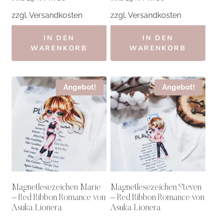
3,50 €
2,80 €.
3,50 €
2,80 €.
zzgl.
Versandkosten
zzgl.
Versandkosten
IN DEN
IN DEN
WARENKORB
WARENKORB
Angebot!
Angebot!
Magnetlesezeichen Marie
Magnetlesezeichen Steven
– Red Ribbon Romance von
– Red Ribbon Romance von
Asuka Lionera
Asuka Lionera