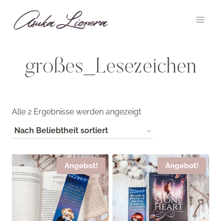
Zum
Inhalt
springen
großes_Lesezeichen
Nach
Alle 2 Ergebnisse werden angezeigt
Beliebtheit
sortiert
Angebot!
Angebot!