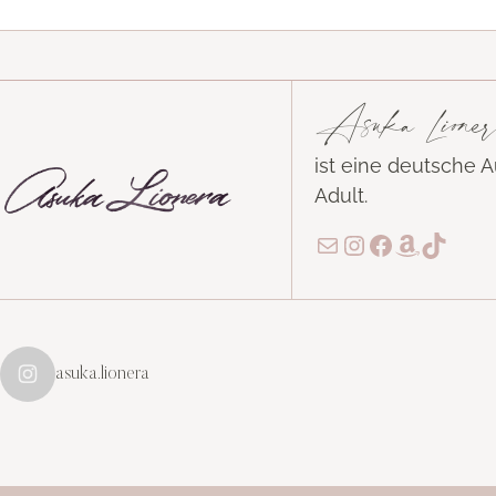
Asuka Lioner
ist eine deutsche 
Adult.
E-Mail
Instagram
Facebook
Amazon
TikTo
asuka.lionera