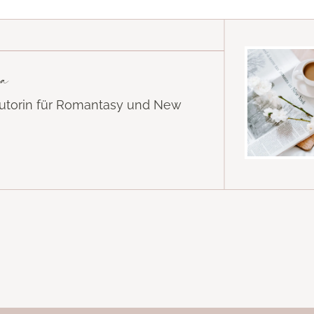
a
Autorin für Romantasy und New
k