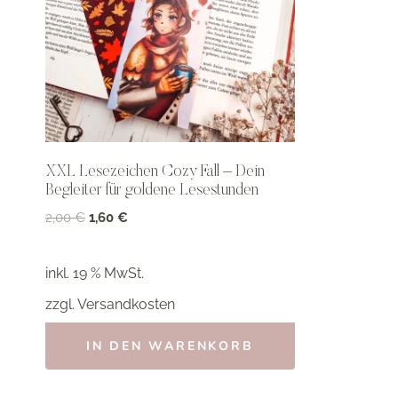
XXL Lesezeichen Cozy Fall – Dein
Begleiter für goldene Lesestunden
Ursprünglicher
Aktueller
2,00
€
1,60
€
Preis
Preis
war:
ist:
inkl. 19 % MwSt.
2,00 €
1,60 €.
zzgl.
Versandkosten
IN DEN WARENKORB