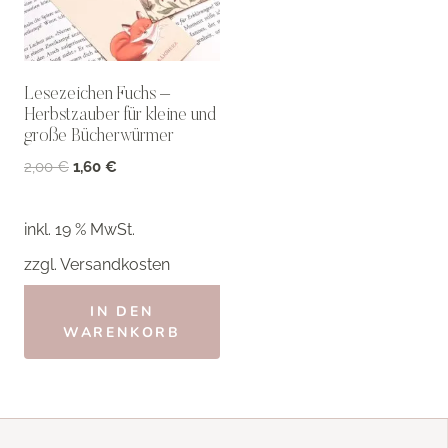
Lesezeichen Fuchs –
Herbstzauber für kleine und
große Bücherwürmer
Ursprünglicher
Aktueller
2,00
€
1,60
€
Preis
Preis
war:
ist:
inkl. 19 % MwSt.
2,00 €
1,60 €.
zzgl.
Versandkosten
IN DEN
WARENKORB