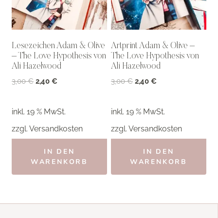
Lesezeichen Adam & Olive
Artprint Adam & Olive –
– The Love Hypothesis von
The Love Hypothesis von
Ali Hazelwood
Ali Hazelwood
Ursprünglicher
Aktueller
Ursprünglicher
Aktueller
3,00
€
2,40
€
3,00
€
2,40
€
Preis
Preis
Preis
Preis
war:
ist:
war:
ist:
inkl. 19 % MwSt.
inkl. 19 % MwSt.
3,00 €
2,40 €.
3,00 €
2,40 €.
zzgl.
Versandkosten
zzgl.
Versandkosten
IN DEN
IN DEN
WARENKORB
WARENKORB