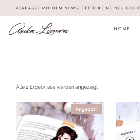
Zum
VERPASSE MIT DEM NEWSLETTER KEINE NEUIGKEI
Inhalt
springen
HOME
Nach
Alle 2 Ergebnisse werden angezeigt
Beliebtheit
sortiert
Angebot!