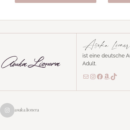
Asuka Lioner
ist eine deutsche 
Adult.
E-Mail
Instagram
Facebook
Amazon
TikTo
asuka.lionera