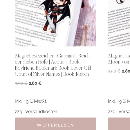
Magnetlesezeichen „Cassian“ | Reich
Magnet-Les
der Sieben Höfe | Acotar | Book
Moon von 
Boyfriend Bookmark Book Lover Gift
Ursp
3,50
€
2,8
Court of Silver Flames | Book Merch
Prei
Ursprünglicher
Aktueller
3,50
€
2,80
€
war:
Preis
Preis
3,50
war:
ist:
inkl. 19 % MwSt.
inkl. 19 % 
3,50 €
2,80 €.
zzgl.
Versandkosten
zzgl.
Vers
WEITERLESEN