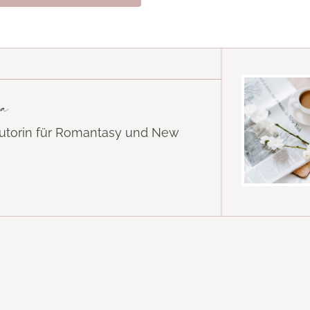
a
Autorin für Romantasy und New
k