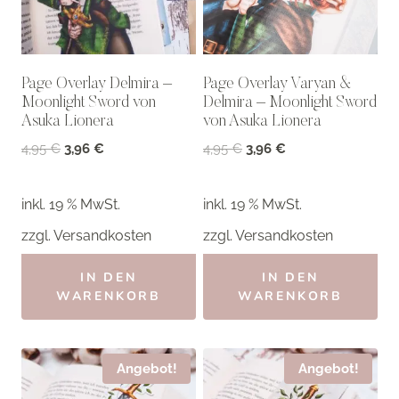
Page Overlay Delmira –
Page Overlay Varyan &
Moonlight Sword von
Delmira – Moonlight Sword
Asuka Lionera
von Asuka Lionera
Ursprünglicher
Aktueller
Ursprünglicher
Aktueller
4,95
€
3,96
€
4,95
€
3,96
€
Preis
Preis
Preis
Preis
war:
ist:
war:
ist:
inkl. 19 % MwSt.
inkl. 19 % MwSt.
4,95 €
3,96 €.
4,95 €
3,96 €.
zzgl.
Versandkosten
zzgl.
Versandkosten
IN DEN
IN DEN
WARENKORB
WARENKORB
Angebot!
Angebot!