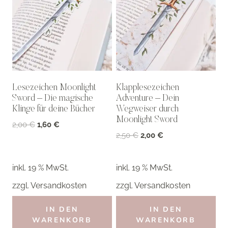
Lesezeichen Moonlight
Klapplesezeichen
Sword – Die magische
Adventure – Dein
Klinge für deine Bücher
Wegweiser durch
Moonlight Sword
Ursprünglicher
Aktueller
2,00
€
1,60
€
Ursprünglicher
Aktueller
2,50
€
2,00
€
Preis
Preis
Preis
Preis
war:
ist:
war:
ist:
2,00 €
1,60 €.
inkl. 19 % MwSt.
inkl. 19 % MwSt.
2,50 €
2,00 €.
zzgl.
Versandkosten
zzgl.
Versandkosten
IN DEN
IN DEN
WARENKORB
WARENKORB