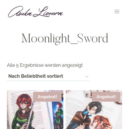
Zum
Inhalt
springen
Moonlight_Sword
Nach
Alle 5 Ergebnisse werden angezeigt
Beliebtheit
sortiert
Angebot!
Angebot!