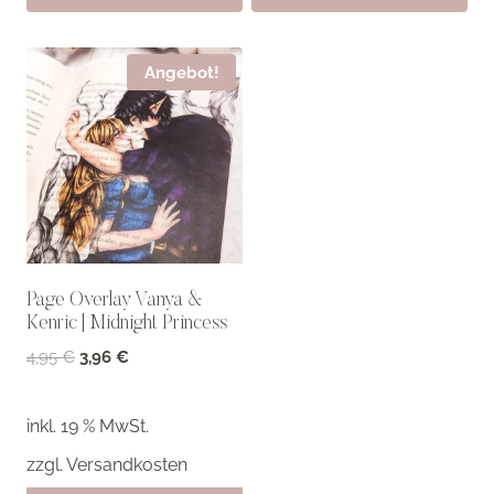
Angebot!
Page Overlay Vanya &
Kenric | Midnight Princess
Ursprünglicher
Aktueller
4,95
€
3,96
€
Preis
Preis
war:
ist:
inkl. 19 % MwSt.
4,95 €
3,96 €.
zzgl.
Versandkosten