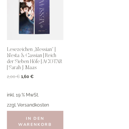
Lesezeichen „Nessian“ |
Nesta & Cassian | Reich
der Sieben Höfe | ACOTAR
| Sarah J. Maas
Ursprünglicher
Aktueller
2,00
€
1,60
€
Preis
Preis
war:
ist:
inkl. 19 % MwSt.
2,00 €
1,60 €.
zzgl.
Versandkosten
IN DEN
WARENKORB