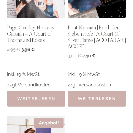
Page Overlay Nesta &
Print Nessian | Reich der
Cassian – A Court of
Sieben Höfe | A Court Of
Thorns and Roses
Silver Flame | ACOTAR Art |
ACOSF
Ursprünglicher
Aktueller
4,95
€
3,96
€
Ursprünglicher
Aktueller
3,00
€
2,40
€
Preis
Preis
Preis
Preis
war:
ist:
war:
ist:
4,95 €
3,96 €.
inkl. 19 % MwSt.
inkl. 19 % MwSt.
3,00 €
2,40 €.
zzgl.
Versandkosten
zzgl.
Versandkosten
WEITERLESEN
WEITERLESEN
Angebot!