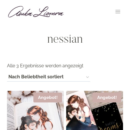
Zum
Inhalt
springen
nessian
Nach
Alle 3 Ergebnisse werden angezeigt
Beliebtheit
sortiert
Angebot!
Angebot!