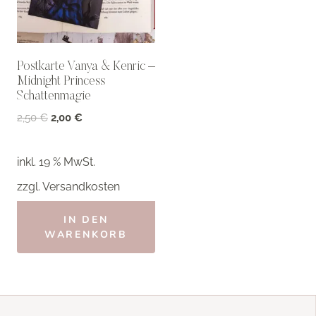
Postkarte Vanya & Kenric –
Midnight Princess
Schattenmagie
Ursprünglicher
Aktueller
2,50
€
2,00
€
Preis
Preis
war:
ist:
inkl. 19 % MwSt.
2,50 €
2,00 €.
zzgl.
Versandkosten
IN DEN
WARENKORB