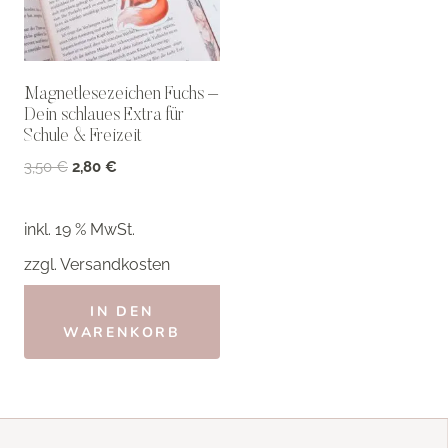
Magnetlesezeichen Fuchs –
Dein schlaues Extra für
Schule & Freizeit
Ursprünglicher
Aktueller
3,50
€
2,80
€
Preis
Preis
war:
ist:
inkl. 19 % MwSt.
3,50 €
2,80 €.
zzgl.
Versandkosten
IN DEN
WARENKORB