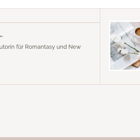
a
Autorin für Romantasy und New
k