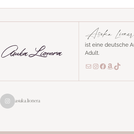
Asuka Lioner
ist eine deutsche 
Adult.
E-Mail
Instagram
Facebook
Amazon
TikTo
asuka.lionera