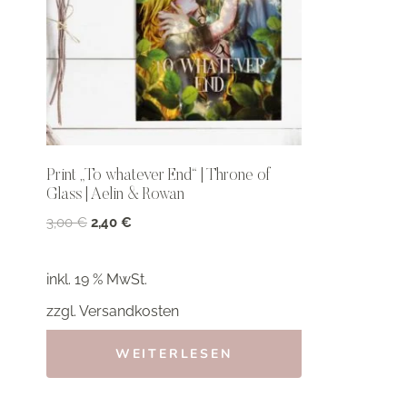
Print „To whatever End“ | Throne of
Glass | Aelin & Rowan
Ursprünglicher
Aktueller
3,00
€
2,40
€
Preis
Preis
war:
ist:
inkl. 19 % MwSt.
3,00 €
2,40 €.
zzgl.
Versandkosten
WEITERLESEN