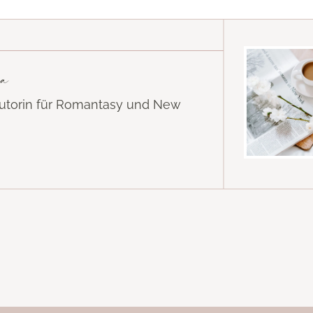
a
Autorin für Romantasy und New
k