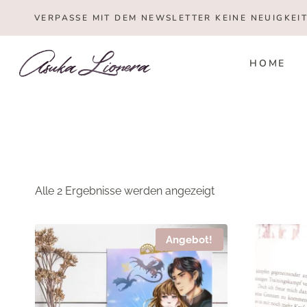
Zum
VERPASSE MIT DEM NEWSLETTER KEINE NEUIGKEI
Inhalt
springen
HOME
Nach
Alle 2 Ergebnisse werden angezeigt
Beliebtheit
sortiert
Angebot!