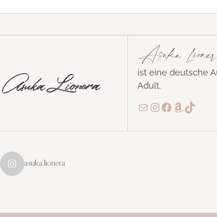
Asuka Lioner
ist eine deutsche 
Adult.
E-Mail
Instagram
Facebook
Amazon
TikTo
asuka.lionera