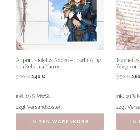
Artprint Violet & Xaden – Fourth Wing
Magnetlese
von Rebecca Yarros
Wing von 
Ursprünglicher
Aktueller
Ursp
3,00
€
2,40
€
3,50
€
2,8
Preis
Preis
Prei
war:
ist:
war:
inkl. 19 % MwSt.
inkl. 19 % 
3,00 €
2,40 €.
3,50
zzgl.
Versandkosten
zzgl.
Vers
IN DEN WARENKORB
IN