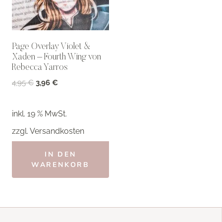
Page Overlay Violet &
Xaden – Fourth Wing von
Rebecca Yarros
Ursprünglicher
Aktueller
4,95
€
3,96
€
Preis
Preis
war:
ist:
inkl. 19 % MwSt.
4,95 €
3,96 €.
zzgl.
Versandkosten
IN DEN
WARENKORB