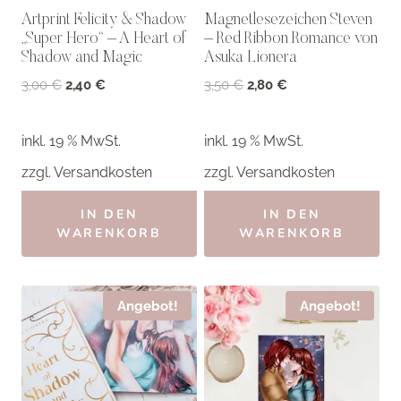
Artprint Felicity & Shadow
Magnetlesezeichen Steven
„Super Hero“ – A Heart of
– Red Ribbon Romance von
Shadow and Magic
Asuka Lionera
Ursprünglicher
Aktueller
Ursprünglicher
Aktueller
3,00
€
2,40
€
3,50
€
2,80
€
Preis
Preis
Preis
Preis
war:
ist:
war:
ist:
inkl. 19 % MwSt.
inkl. 19 % MwSt.
3,00 €
2,40 €.
3,50 €
2,80 €.
zzgl.
Versandkosten
zzgl.
Versandkosten
IN DEN
IN DEN
WARENKORB
WARENKORB
Angebot!
Angebot!