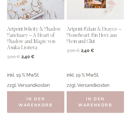
Artprint Felicity & Shadow
Artprint Ezlain & Drayce –
Sanctuary – A Heart of
Stoneheart: Ein Herz aus
Shadow and Magic von
Stein und Glut
Asuka Lionera
Ursprünglicher
Aktueller
3,00
€
2,40
€
Ursprünglicher
Aktueller
3,00
€
2,40
€
Preis
Preis
Preis
Preis
war:
ist:
war:
ist:
3,00 €
2,40 €.
inkl. 19 % MwSt.
inkl. 19 % MwSt.
3,00 €
2,40 €.
zzgl.
Versandkosten
zzgl.
Versandkosten
IN DEN
IN DEN
WARENKORB
WARENKORB