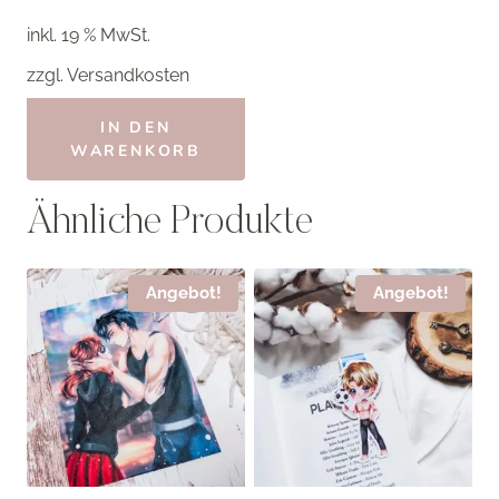
war:
ist:
inkl. 19 % MwSt.
3,50 €
2,80 €.
zzgl.
Versandkosten
IN DEN
WARENKORB
Ähnliche Produkte
Angebot!
Angebot!