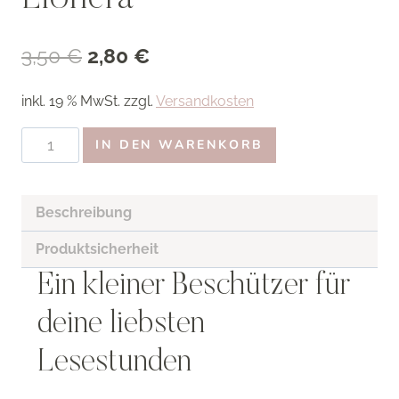
Ursprünglicher
Aktueller
3,50
€
2,80
€
Preis
Preis
inkl. 19 % MwSt.
zzgl.
Versandkosten
war:
ist:
Magnetlesezeichen
3,50 €
2,80 €.
IN DEN WARENKORB
Chibi
Wolf
Vaan
Beschreibung
–
Produktsicherheit
Divinitas
Ein kleiner Beschützer für
von
Asuka
deine liebsten
Lionera
Menge
Lesestunden