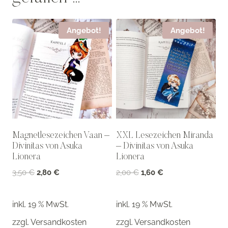
Angebot!
Angebot!
Magnetlesezeichen Vaan –
XXL Lesezeichen Miranda
Divinitas von Asuka
– Divinitas von Asuka
Lionera
Lionera
Ursprünglicher
Aktueller
Ursprünglicher
Aktueller
3,50
€
2,80
€
2,00
€
1,60
€
Preis
Preis
Preis
Preis
war:
ist:
war:
ist:
inkl. 19 % MwSt.
inkl. 19 % MwSt.
3,50 €
2,80 €.
2,00 €
1,60 €.
zzgl.
Versandkosten
zzgl.
Versandkosten