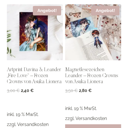
Angebot!
Angebot!
Artprint Davina & Leander
Magnetlesezeichen
„Fire Love“ – Frozen
Leander – Frozen Crowns
Crowns von Asuka Lionera
von Asuka Lionera
Ursprünglicher
Aktueller
Ursprünglicher
Aktueller
3,00
€
2,40
€
3,50
€
2,80
€
Preis
Preis
Preis
Preis
war:
ist:
war:
ist:
inkl. 19 % MwSt.
3,00 €
2,40 €.
3,50 €
2,80 €.
inkl. 19 % MwSt.
zzgl.
Versandkosten
zzgl.
Versandkosten