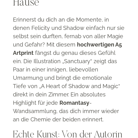
Shadow
Hause
and
Magic
Erinnerst du dich an die Momente, in
von
denen Felicity und Shadow einfach nur sie
Asuka
selbst sein durften, fernab von aller Magie
Lionera
und Gefahr?
Mit diesem
hochwertigen A5
Menge
Artprint
fängst du genau dieses Gefühl
ein
.
Die Illustration „Sanctuary“ zeigt das
Paar in einer innigen, liebevollen
Umarmung und bringt die emotionale
Tiefe von „A Heart of Shadow and Magic“
direkt in dein Zimmer
.
Ein absolutes
Highlight für jede
Romantasy
-
Wandsammlung, das dich immer wieder
an die Chemie der beiden erinnert
.
Echte Kunst: Von der Autorin