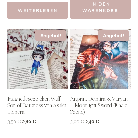
IN DEN
WEITERLESEN
WARENKORB
Angebot!
Angebot!
Magnetlesezeichen Wulf –
Artprint Delmira & Varyan
Son of Darkness von Asuka
– Moonlight Sword (Finale
Lionera
Szene)
Ursprünglicher
Aktueller
Ursprünglicher
Aktueller
3,50
€
2,80
€
3,00
€
2,40
€
Preis
Preis
Preis
Preis
war:
ist:
war:
ist: