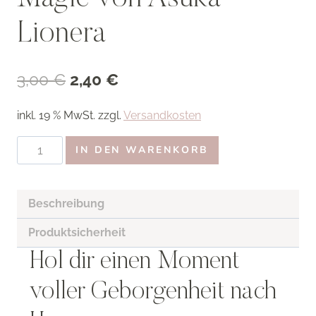
Lionera
Ursprünglicher
Aktueller
3,00
€
2,40
€
Preis
Preis
inkl. 19 % MwSt.
zzgl.
Versandkosten
war:
ist:
Artprint
3,00 €
2,40 €.
IN DEN WARENKORB
Felicity
&
Shadow
Beschreibung
Sanctuary
Produktsicherheit
–
Hol dir einen Moment
A
Heart
voller Geborgenheit nach
of