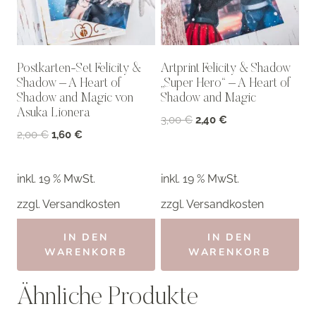
Postkarten-Set Felicity &
Artprint Felicity & Shadow
Shadow – A Heart of
„Super Hero“ – A Heart of
Shadow and Magic von
Shadow and Magic
Asuka Lionera
Ursprünglicher
Aktueller
3,00
€
2,40
€
Ursprünglicher
Aktueller
2,00
€
1,60
€
Preis
Preis
Preis
Preis
war:
ist:
war:
ist:
3,00 €
2,40 €.
inkl. 19 % MwSt.
inkl. 19 % MwSt.
2,00 €
1,60 €.
zzgl.
Versandkosten
zzgl.
Versandkosten
IN DEN
IN DEN
WARENKORB
WARENKORB
Ähnliche Produkte