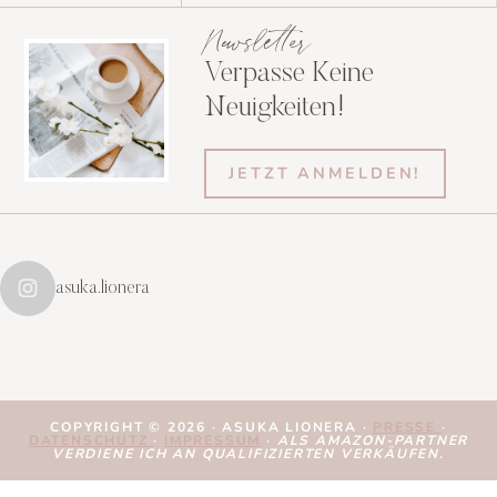
Newsletter
Verpasse Keine
Neuigkeiten!
JETZT ANMELDEN!
asuka.lionera
COPYRIGHT © 2026 · ASUKA LIONERA ·
PRESSE
·
DATENSCHUTZ
·
IMPRESSUM
·
ALS AMAZON-PARTNER
VERDIENE ICH AN QUALIFIZIERTEN VERKÄUFEN.
Cookie Consent mit Real Cookie Banner