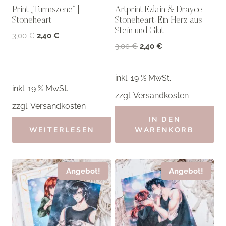
Print „Turmszene“ |
Artprint Ezlain & Drayce –
Stoneheart
Stoneheart: Ein Herz aus
Stein und Glut
Ursprünglicher
Aktueller
3,00
€
2,40
€
Ursprünglicher
Aktueller
3,00
€
2,40
€
Preis
Preis
Preis
Preis
war:
ist:
war:
ist:
3,00 €
2,40 €.
inkl. 19 % MwSt.
3,00 €
2,40 €.
inkl. 19 % MwSt.
zzgl.
Versandkosten
zzgl.
Versandkosten
IN DEN
WEITERLESEN
WARENKORB
Angebot!
Angebot!