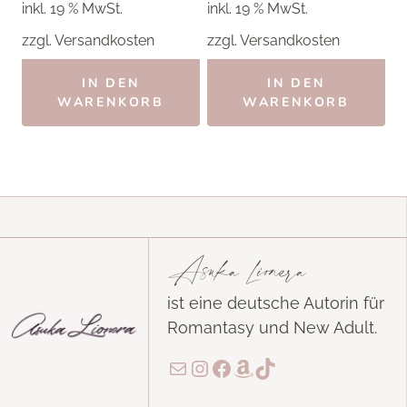
inkl. 19 % MwSt.
inkl. 19 % MwSt.
3,50 €
2,80 €.
3,00 €
2,40 €.
zzgl.
Versandkosten
zzgl.
Versandkosten
IN DEN
IN DEN
WARENKORB
WARENKORB
Asuka Lionera
ist eine deutsche Autorin für
Romantasy und New Adult.
E-Mail
Instagram
Facebook
Amazon
TikTok