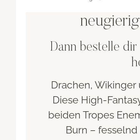
neugieri
Dann bestelle di
h
Drachen, Wikinger 
Diese High-Fantasy
beiden Tropes Enem
Burn – fesselnd 