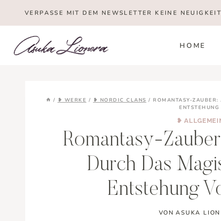
Zum
VERPASSE MIT DEM NEWSLETTER KEINE NEUIGKEI
Inhalt
springen
HOME
/
❥ WERKE
/
❥ NORDIC CLANS
/
ROMANTASY-ZAUBER: 
ENTSTEHUNG 
❥ ALLGEMEI
Romantasy-Zauber:
Durch Das Magis
Entstehung Vo
VON
ASUKA LIO