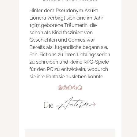
AUTORIN | ILLUSTRATORIN
Hinter dem Pseudonym Asuka
Lionera verbirgt sich eine im Jahr
1987 geborene Träumerin, die
schon als Kind fasziniert von
Geschichten und Comics war.
Bereits als Jugendliche begann sie,
Fan-Fictions zu ihren Lieblingsserien
zu schreiben und kleine RPG-Spiele
für den PC zu entwickeln, wodurch
sie ihre Fantasie ausleben konnte.
E-Mail
Instagram
Amazon
TikTok
Patreon
Autorin
Die