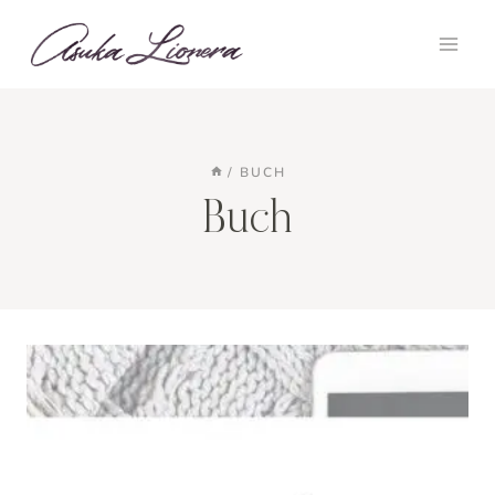
Zum
Inhalt
springen
/
BUCH
Buch