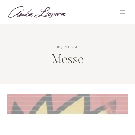
Zum
Inhalt
springen
/
MESSE
Messe