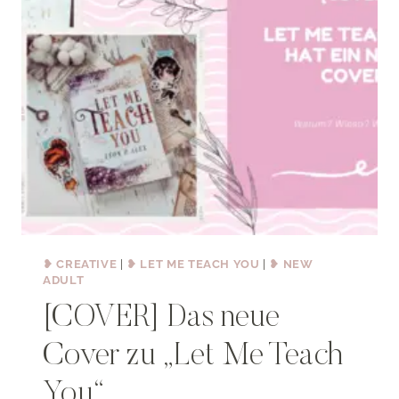
❥ CREATIVE
|
❥ LET ME TEACH YOU
|
❥ NEW
ADULT
[COVER] Das neue
Cover zu „Let Me Teach
You“