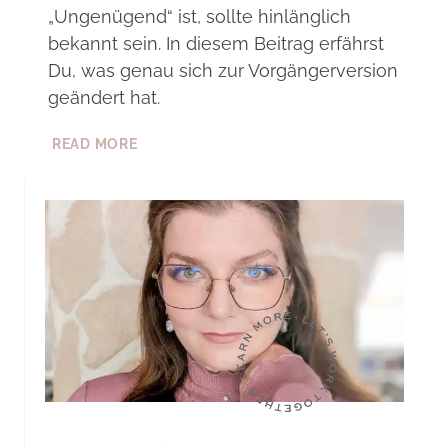
„Ungenügend“ ist, sollte hinlänglich
bekannt sein. In diesem Beitrag erfährst
Du, was genau sich zur Vorgängerversion
geändert hat.
LET
READ MORE
ME
TEACH
YOU
IM
VERGLEICH
ZU
UNGENÜGEND