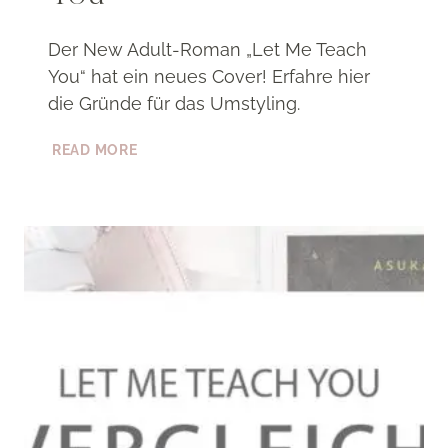
Der New Adult-Roman „Let Me Teach
You“ hat ein neues Cover! Erfahre hier
die Gründe für das Umstyling.
[COVER]
READ MORE
DAS
NEUE
COVER
ZU
„LET
ME
TEACH
YOU“