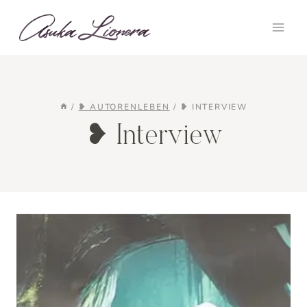
Zum
Inhalt
springen
/
❥ AUTORENLEBEN
/
❥ INTERVIEW
❥ Interview