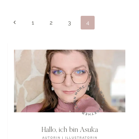
STUTTGART
Seitennavigation
Vorherige
1
2
3
4
Seite
Hallo, ich bin Asuka
AUTORIN | ILLUSTRATORIN