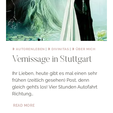
❥ AUTORENLEBEN
|
❥ DIVINITAS
|
❥ ÜBER MICH
Vernissage in Stuttgart
Ihr Lieben, heute gibt es mal einen sehr
frühen (zeitlich gesehen) Post, denn
gleich geht’s los! Vier Stunden Autofahrt
Richtung…
VERNISSAGE
READ MORE
IN