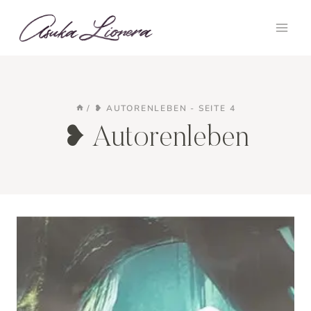
Zum
Inhalt
springen
/
❥ AUTORENLEBEN
- SEITE 4
❥ Autorenleben