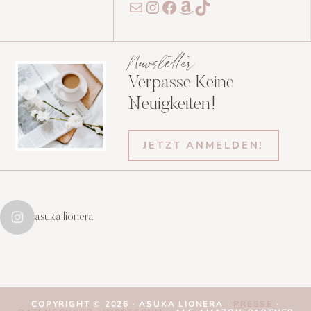
E-Mail
Instagram
Facebook
Amazon
TikTok
Newsletter
Verpasse Keine
Neuigkeiten!
JETZT ANMELDEN!
asuka.lionera
COPYRIGHT © 2026 · ASUKA LIONERA ·
PRESSE
·