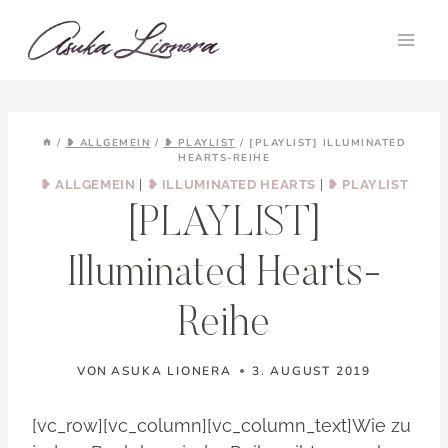
Zum
Inhalt
springen
/
❥ ALLGEMEIN
/
❥ PLAYLIST
/
[PLAYLIST] ILLUMINATED
HEARTS-REIHE
❥ ALLGEMEIN
|
❥ ILLUMINATED HEARTS
|
❥ PLAYLIST
[PLAYLIST]
Illuminated Hearts-
Reihe
VON
ASUKA LIONERA
3. AUGUST 2019
[vc_row][vc_column][vc_column_text]Wie zu