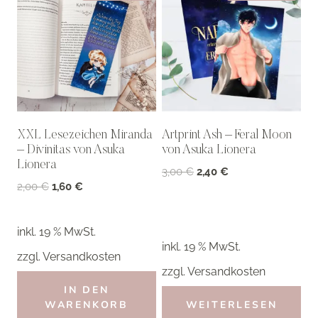
XXL Lesezeichen Miranda
Artprint Ash – Feral Moon
– Divinitas von Asuka
von Asuka Lionera
Lionera
Ursprünglicher
Aktueller
3,00
€
2,40
€
Ursprünglicher
Aktueller
2,00
€
1,60
€
Preis
Preis
Preis
Preis
war:
ist:
war:
ist:
3,00 €
2,40 €.
inkl. 19 % MwSt.
2,00 €
1,60 €.
inkl. 19 % MwSt.
zzgl.
Versandkosten
zzgl.
Versandkosten
IN DEN
WARENKORB
WEITERLESEN