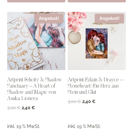
Angebot!
Angebot!
Artprint Felicity & Shadow
Artprint Ezlain & Drayce –
Sanctuary – A Heart of
Stoneheart: Ein Herz aus
Shadow and Magic von
Stein und Glut
Asuka Lionera
Ursprünglicher
Aktueller
3,00
€
2,40
€
Ursprünglicher
Aktueller
3,00
€
2,40
€
Preis
Preis
Preis
Preis
war:
ist:
war:
ist:
3,00 €
2,40 €.
inkl. 19 % MwSt.
inkl. 19 % MwSt.
3,00 €
2,40 €.