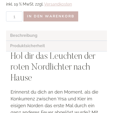
inkl. 19 % MwSt.
zzgl.
Versandkosten
war:
ist:
Artprint
3,00 €
2,40 €.
IN DEN WARENKORB
Yrsa
&
Kier
Beschreibung
–
Produktsicherheit
Nordic
Hol dir das Leuchten der
Clans
von
roten Nordlichter nach
Asuka
Lionera
Hause
Menge
Erinnerst du dich an den Moment, als die
Konkurrenz zwischen Yrsa und Kier im
eisigen Norden das erste Mal durch ein
ganz anderes Feuer abgelöst wurde?
Mit