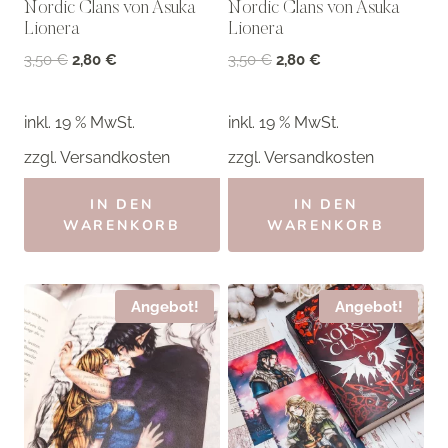
Nordic Clans von Asuka
Nordic Clans von Asuka
Lionera
Lionera
Ursprünglicher
Aktueller
Ursprünglicher
Aktueller
3,50
€
2,80
€
3,50
€
2,80
€
Preis
Preis
Preis
Preis
war:
ist:
war:
ist:
inkl. 19 % MwSt.
inkl. 19 % MwSt.
3,50 €
2,80 €.
3,50 €
2,80 €.
zzgl.
Versandkosten
zzgl.
Versandkosten
IN DEN
IN DEN
WARENKORB
WARENKORB
Angebot!
Angebot!