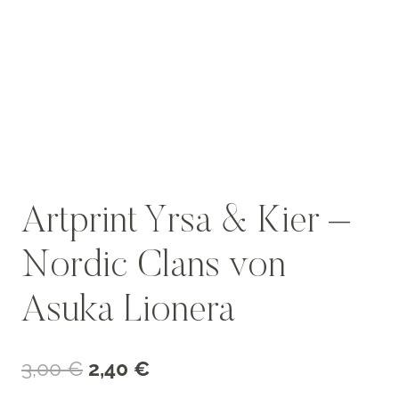
Artprint Yrsa & Kier –
Nordic Clans von
Asuka Lionera
Ursprünglicher
Aktueller
3,00
€
2,40
€
Preis
Preis