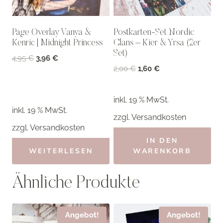
Page Overlay Vanya &
Postkarten-Set Nordic
Kenric | Midnight Princess
Clans – Kier & Yrsa (2er
Set)
Ursprünglicher
Aktueller
4,95
€
3,96
€
Ursprünglicher
Aktueller
2,00
€
1,60
€
Preis
Preis
Preis
Preis
war:
ist:
war:
ist:
4,95 €
3,96 €.
inkl. 19 % MwSt.
2,00 €
1,60 €.
inkl. 19 % MwSt.
zzgl.
Versandkosten
zzgl.
Versandkosten
IN DEN
WEITERLESEN
WARENKORB
Ähnliche Produkte
Angebot!
Angebot!