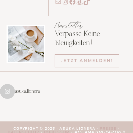
E-Mail
Instagram
Facebook
Amazon
TikTok
Newsletter
Verpasse Keine
Neuigkeiten!
JETZT ANMELDEN!
asuka.lionera
COPYRIGHT © 2026 · ASUKA LIONERA ·
PRESSE
·
DATENSCHUTZ
·
IMPRESSUM
·
ALS AMAZON-PARTNER