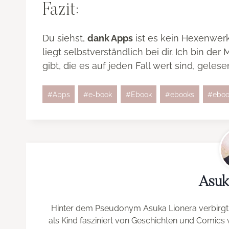
Fazit:
Du siehst,
dank Apps
ist es kein Hexenwerk
liegt selbstverständlich bei dir. Ich bin de
gibt, die es auf jeden Fall wert sind, geles
Schlagworte:
#
Apps
#
e-book
#
Ebook
#
ebooks
#
eboo
Asuk
Hinter dem Pseudonym Asuka Lionera verbirgt 
als Kind fasziniert von Geschichten und Comics w