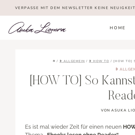
Zum
VERPASSE MIT DEM NEWSLETTER KEINE NEUIGKEI
Inhalt
springen
HOME
/
❥ ALLGEMEIN
/
❥ HOW TO
/
[HOW TO] 
❥ ALLGE
[HOW TO] So Kannst
Read
VON
ASUKA LI
Es ist mal wieder Zeit für einen neuen
HOW 
Thema
„Ebooks lesen ohne Reader“
.