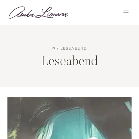
Zum
Inhalt
springen
/
LESEABEND
Leseabend