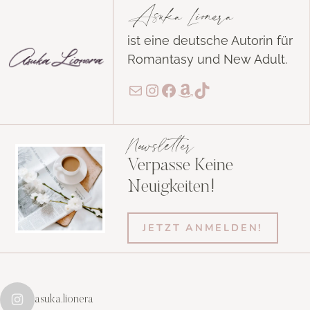
Asuka Lionera
ist eine deutsche Autorin für
Romantasy und New Adult.
E-Mail
Instagram
Facebook
Amazon
TikTok
Newsletter
Verpasse Keine
Neuigkeiten!
JETZT ANMELDEN!
asuka.lionera