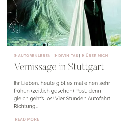
❥ AUTORENLEBEN
|
❥ DIVINITAS
|
❥ ÜBER MICH
Vernissage in Stuttgart
Ihr Lieben, heute gibt es mal einen sehr
frühen (zeitlich gesehen) Post, denn
gleich geht’s los! Vier Stunden Autofahrt
Richtung…
VERNISSAGE
READ MORE
IN