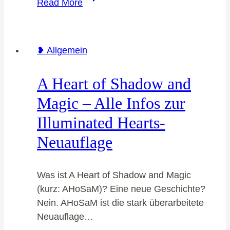
Read More
wie
Attack
on
❥ Allgemein
Titan:
Wenn
A Heart of Shadow and
epische
Dark
Magic – Alle Infos zur
Fantasy
Illuminated Hearts-
auf
große
Neuauflage
Gefühle
trifft
Was ist A Heart of Shadow and Magic
(kurz: AHoSaM)? Eine neue Geschichte?
Nein. AHoSaM ist die stark überarbeitete
Neuauflage…