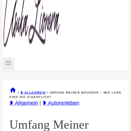
/
❥ ALLGEMEIN
/
UMFANG MEINER BÜCHERN – WIE LANG
SIND DIE EIGENTLICH?
❥ Allgemein
|
❥ Autorenleben
Umfang Meiner