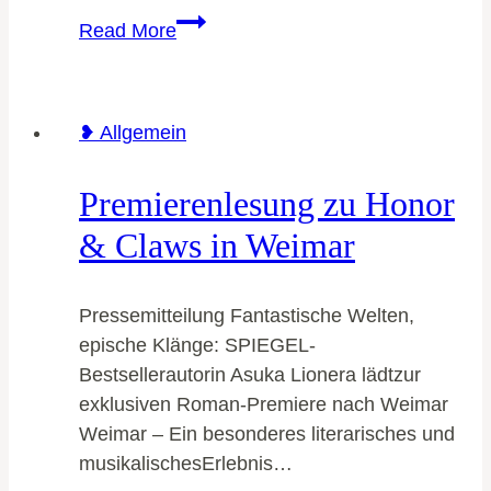
A
Read More
Heart
of
Shadow
❥ Allgemein
and
Magic
Premierenlesung zu Honor
–
Alle
& Claws in Weimar
Infos
zur
Pressemitteilung Fantastische Welten,
Illuminated
epische Klänge: SPIEGEL-
Hearts-
Bestsellerautorin Asuka Lionera lädtzur
Neuauflage
exklusiven Roman-Premiere nach Weimar
Weimar – Ein besonderes literarisches und
musikalischesErlebnis…