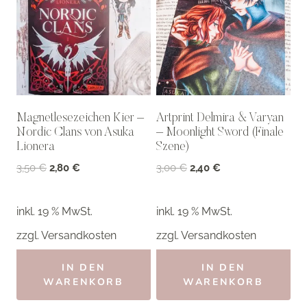
Magnetlesezeichen Kier –
Artprint Delmira & Varyan
Nordic Clans von Asuka
– Moonlight Sword (Finale
Lionera
Szene)
Ursprünglicher
Aktueller
Ursprünglicher
Aktueller
3,50
€
2,80
€
3,00
€
2,40
€
Preis
Preis
Preis
Preis
war:
ist:
war:
ist:
inkl. 19 % MwSt.
inkl. 19 % MwSt.
3,50 €
2,80 €.
3,00 €
2,40 €.
zzgl.
Versandkosten
zzgl.
Versandkosten
IN DEN
IN DEN
WARENKORB
WARENKORB