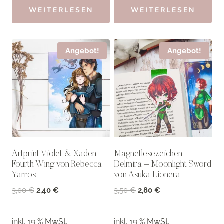
WEITERLESEN
WEITERLESEN
Angebot!
Angebot!
Artprint Violet & Xaden –
Magnetlesezeichen
Fourth Wing von Rebecca
Delmira – Moonlight Sword
Yarros
von Asuka Lionera
Ursprünglicher
Aktueller
Ursprünglicher
Aktueller
3,00
€
2,40
€
3,50
€
2,80
€
Preis
Preis
Preis
Preis
war:
ist:
war:
ist:
inkl. 19 % MwSt.
inkl. 19 % MwSt.