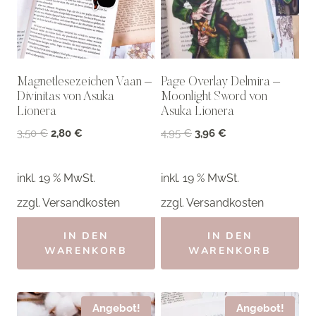
Magnetlesezeichen Vaan –
Page Overlay Delmira –
Divinitas von Asuka
Moonlight Sword von
Lionera
Asuka Lionera
Ursprünglicher
Aktueller
Ursprünglicher
Aktueller
3,50
€
2,80
€
4,95
€
3,96
€
Preis
Preis
Preis
Preis
war:
ist:
war:
ist:
inkl. 19 % MwSt.
inkl. 19 % MwSt.
3,50 €
2,80 €.
4,95 €
3,96 €.
zzgl.
Versandkosten
zzgl.
Versandkosten
IN DEN
IN DEN
WARENKORB
WARENKORB
Angebot!
Angebot!