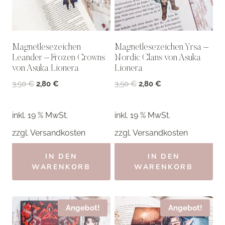
Magnetlesezeichen
Magnetlesezeichen Yrsa –
Leander – Frozen Crowns
Nordic Clans von Asuka
von Asuka Lionera
Lionera
Ursprünglicher
Aktueller
Ursprünglicher
Aktueller
3,50
€
2,80
€
3,50
€
2,80
€
Preis
Preis
Preis
Preis
war:
ist:
war:
ist:
inkl. 19 % MwSt.
inkl. 19 % MwSt.
3,50 €
2,80 €.
3,50 €
2,80 €.
zzgl.
Versandkosten
zzgl.
Versandkosten
IN DEN
IN DEN
WARENKORB
WARENKORB
Angebot!
Angebot!