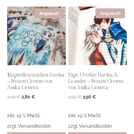
Angebot!
Angebot!
Magnetlesezeichen Davina
Page Overlay Davina &
– Frozen Crowns von
Leander – Frozen Crowns
Asuka Lionera
von Asuka Lionera
Ursprünglicher
Aktueller
Ursprünglicher
Aktueller
3,50
€
2,80
€
4,95
€
3,96
€
Preis
Preis
Preis
Preis
war:
ist:
war:
ist:
inkl. 19 % MwSt.
inkl. 19 % MwSt.
3,50 €
2,80 €.
4,95 €
3,96 €.
zzgl.
Versandkosten
zzgl.
Versandkosten