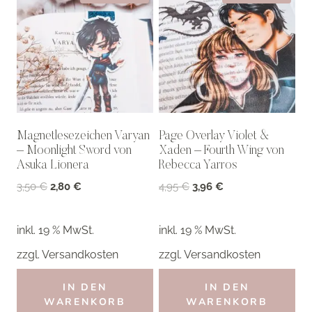
Magnetlesezeichen Varyan
Page Overlay Violet &
– Moonlight Sword von
Xaden – Fourth Wing von
Asuka Lionera
Rebecca Yarros
Ursprünglicher
Aktueller
Ursprünglicher
Aktueller
3,50
€
2,80
€
4,95
€
3,96
€
Preis
Preis
Preis
Preis
war:
ist:
war:
ist:
inkl. 19 % MwSt.
inkl. 19 % MwSt.
3,50 €
2,80 €.
4,95 €
3,96 €.
zzgl.
Versandkosten
zzgl.
Versandkosten
IN DEN
IN DEN
WARENKORB
WARENKORB