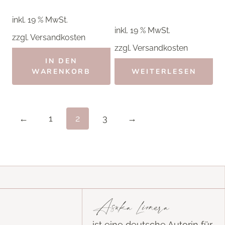
war:
ist:
war:
ist:
inkl. 19 % MwSt.
3,50 €
2,80 €.
3,00 €
2,40 €.
inkl. 19 % MwSt.
zzgl.
Versandkosten
zzgl.
Versandkosten
IN DEN
WARENKORB
WEITERLESEN
←
1
2
3
→
Asuka Lionera
ist eine deutsche Autorin für