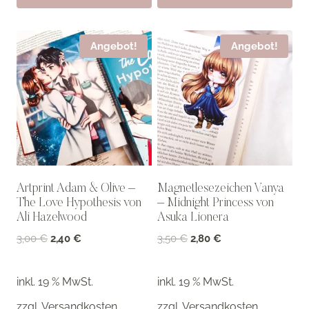
Angebot!
Angebot!
Artprint Adam & Olive –
Magnetlesezeichen Vanya
The Love Hypothesis von
– Midnight Princess von
Ali Hazelwood
Asuka Lionera
Ursprünglicher
Aktueller
Ursprünglicher
Aktueller
3,00
€
2,40
€
3,50
€
2,80
€
Preis
Preis
Preis
Preis
war:
ist:
war:
ist:
inkl. 19 % MwSt.
inkl. 19 % MwSt.
3,00 €
2,40 €.
3,50 €
2,80 €.
zzgl.
Versandkosten
zzgl.
Versandkosten