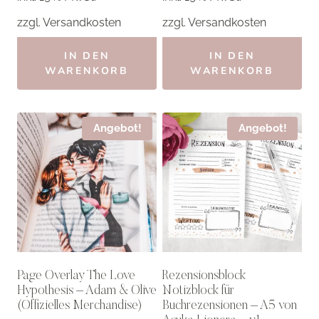
3,00 €
2,40 €.
3,50 €
2,80 €.
zzgl.
Versandkosten
zzgl.
Versandkosten
IN DEN
IN DEN
WARENKORB
WARENKORB
Angebot!
Angebot!
Page Overlay The Love
Rezensionsblock
Hypothesis – Adam & Olive
Notizblock für
(Offizielles Merchandise)
Buchrezensionen – A5 von