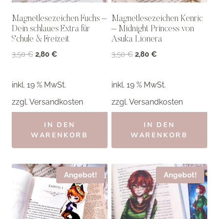
Magnetlesezeichen Fuchs –
Magnetlesezeichen Kenric
Dein schlaues Extra für
– Midnight Princess von
Schule & Freizeit
Asuka Lionera
Ursprünglicher
Aktueller
Ursprünglicher
Aktueller
3,50
€
2,80
€
3,50
€
2,80
€
Preis
Preis
Preis
Preis
war:
ist:
war:
ist:
inkl. 19 % MwSt.
inkl. 19 % MwSt.
3,50 €
2,80 €.
3,50 €
2,80 €.
zzgl.
Versandkosten
zzgl.
Versandkosten
IN DEN
IN DEN
WARENKORB
WARENKORB
Angebot!
Angebot!