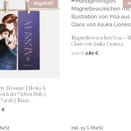
Angebot!
A
Magnetlesezeichen Yrsa – N
Clans von Asuka Lionera
Ursprünglicher
Aktueller
3,50
€
2,80
€
Preis
Preis
war:
ist:
3,50 €
2,80 €.
n „Nessian“ | Nesta &
Reich der Sieben Höfe |
Sarah J. Maas
prünglicher
Aktueller
0
€
s
Preis
ist:
MwSt.
inkl. 19 % MwSt.
0 €
1,60 €.