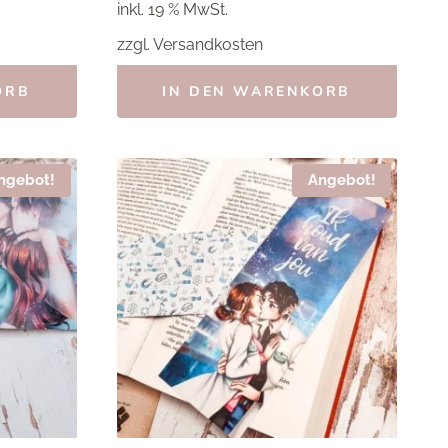
inkl. 19 % MwSt.
3,00 €
2,40 €.
zzgl.
Versandkosten
ORB
IN DEN WARENKORB
ngebot!
Angebot!