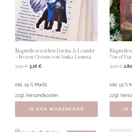
Magnetlesezeichen Davina & Leander
Magnetlese
– Frozen Crowns von Asuka Lionera
Son of Dar
Ursprünglicher
Aktueller
Ursp
3,95
€
3,16
€
3,50
€
2,8
Preis
Preis
Prei
war:
ist:
war:
inkl. 19 % MwSt.
inkl. 19 % 
3,95 €
3,16 €.
3,50
zzgl.
Versandkosten
zzgl.
Vers
IN DEN WARENKORB
IN