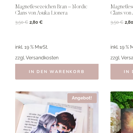
Magnetlesezeichen Bran – Nordic
Magnetles
Clans von Asuka Lionera
Clans von
Ursprünglicher
Aktueller
Ursp
3,50
€
2,80
€
3,50
€
2,8
Preis
Preis
Prei
war:
ist:
war:
3,50 €
2,80 €.
3,50
inkl. 19 % MwSt.
inkl. 19 % 
zzgl.
Versandkosten
zzgl.
Vers
IN DEN WARENKORB
IN
Angebot!