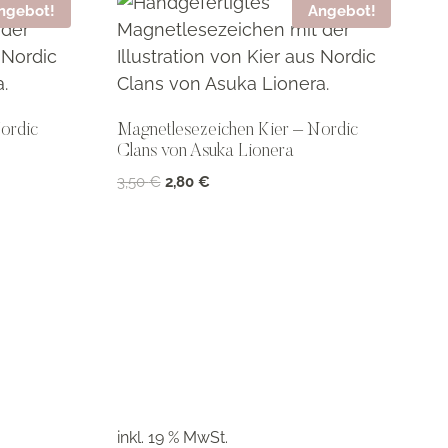
ngebot!
Angebot!
ordic
Magnetlesezeichen Kier – Nordic
Clans von Asuka Lionera
Ursprünglicher
Aktueller
3,50
€
2,80
€
Preis
Preis
war:
ist:
3,50 €
2,80 €.
inkl. 19 % MwSt.