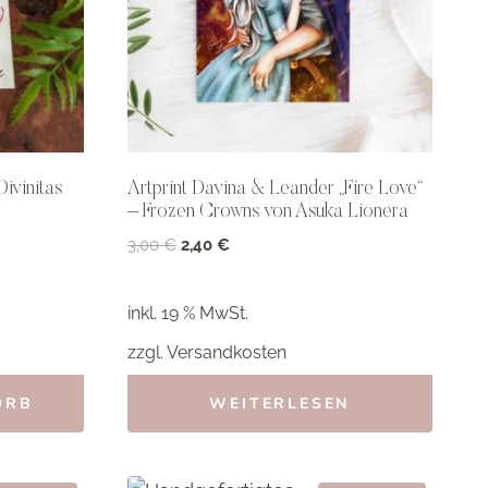
ivinitas
Artprint Davina & Leander „Fire Love“
– Frozen Crowns von Asuka Lionera
Ursprünglicher
Aktueller
3,00
€
2,40
€
Preis
Preis
war:
ist:
inkl. 19 % MwSt.
3,00 €
2,40 €.
zzgl.
Versandkosten
ORB
WEITERLESEN