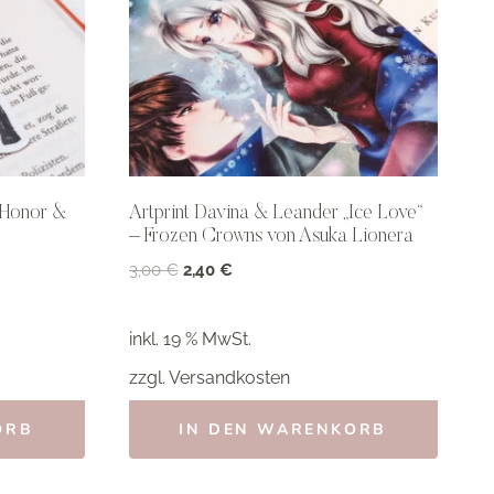
 Honor &
Artprint Davina & Leander „Ice Love“
– Frozen Crowns von Asuka Lionera
Ursprünglicher
Aktueller
3,00
€
2,40
€
Preis
Preis
war:
ist:
inkl. 19 % MwSt.
3,00 €
2,40 €.
zzgl.
Versandkosten
ORB
IN DEN WARENKORB