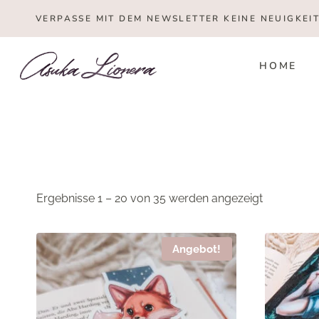
Zum
VERPASSE MIT DEM NEWSLETTER KEINE NEUIGKEI
Inhalt
springen
HOME
Nach
Ergebnisse 1 – 20 von 35 werden angezeigt
Beliebtheit
sortiert
Angebot!