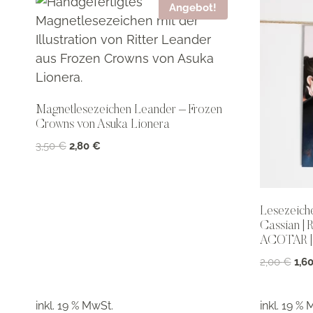
Angebot!
Magnetlesezeichen Leander – Frozen
Crowns von Asuka Lionera
Ursprünglicher
Aktueller
3,50
€
2,80
€
Preis
Preis
war:
ist:
3,50 €
2,80 €.
Lesezeiche
Cassian | 
ACOTAR | 
Urs
2,00
€
1,6
Prei
war:
inkl. 19 % MwSt.
inkl. 19 % 
2,0